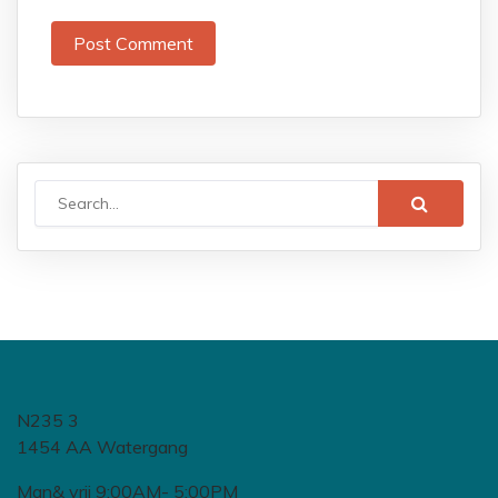
N235 3
1454 AA Watergang
Man& vrij 9:00AM- 5:00PM