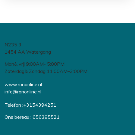
N235 3
1454 AA Watergang
Man& vrij 9:00AM- 5:00PM
Zaterdag& Zondag 11:00AM–3:00PM
www.rononline.nl
info@rononline.nl
Telefon :+3154394251
Ons bereau : 656395521