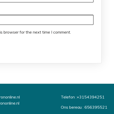
is browser for the next time I comment.
ononline.nl
Telefon :+3154394251
ononline.nl
Ons bereau : 656395521