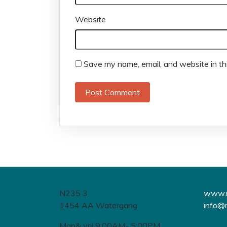
Website
Save my name, email, and website in th
N235 3
www.r
1454 AA Watergang
info@r
Man& vrij 9:00AM- 5:00PM