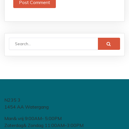
N235 3
1454 AA Watergang
Man& vrij 9:00AM- 5:00PM
Zaterdag& Zondag 11:00AM–3:00PM